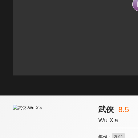
武俠
8.5
Wu Xia
年份：
2011