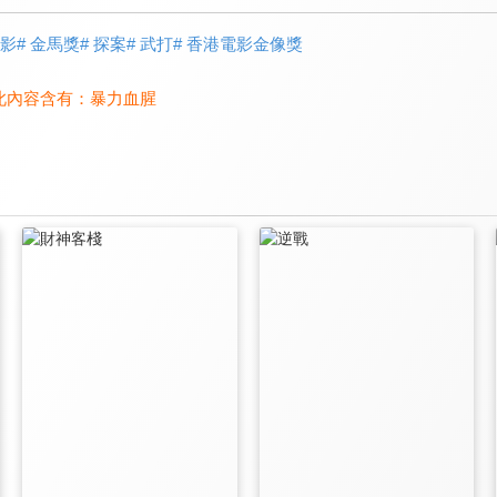
電影
# 金馬獎
# 探案
# 武打
# 香港電影金像獎
此內容含有：
暴力血腥