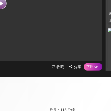
收藏
分享
片長：
115 分鐘