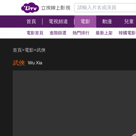
首頁
電視頻道
電影
動漫
兒童
電影首頁
進階篩選
熱門排行
最新上架
韓國電影
首頁
>
電影
>
武俠
武俠
Wu Xia