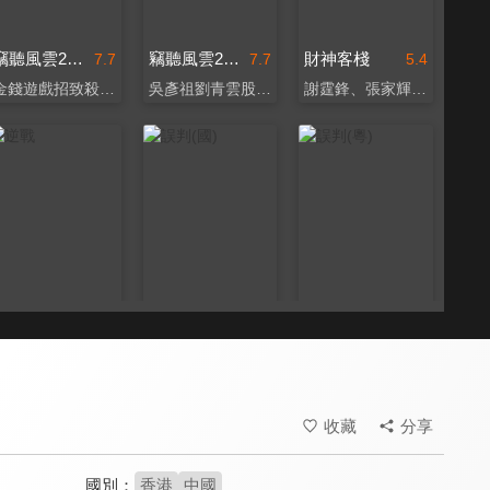
竊聽風雲2(粵)
竊聽風雲2(國)
財神客棧
7.7
7.7
5.4
金錢遊戲招致殺身之禍
吳彥祖劉青雲股壇鬥智
謝霆鋒、張家輝同台搞笑
逆戰
誤判(國)
誤判(粵)
7.3
8.0
8.0
震撼動作場面媲美好萊塢
甄子丹以一打百主持正義
甄子丹首度演出律政題材
收藏
分享
國別：
香港
中國