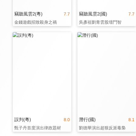
竊聽風雲2(粵)
竊聽風雲2(國)
7.7
7.7
金錢遊戲招致殺身之禍
吳彥祖劉青雲股壇鬥智
誤判(粵)
潛行(國)
8.0
8.1
甄子丹首度演出律政題材
劉德華演出超狠反派毒梟