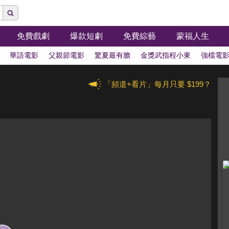
免費戲劇
爆款短劇
免費綜藝
蒙福人生
華語電影
父親節電影
驚夏最有膽
金獎武指程小東
強檔電
「頻道+看片」每月只要 $199？