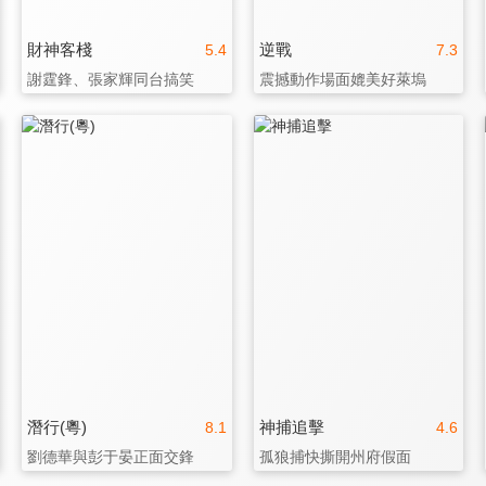
財神客棧
逆戰
5.4
7.3
謝霆鋒、張家輝同台搞笑
震撼動作場面媲美好萊塢
潛行(粵)
神捕追擊
8.1
4.6
劉德華與彭于晏正面交鋒
孤狼捕快撕開州府假面