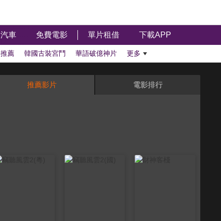
汽車
免費電影
單片租借
下載APP
影推薦
韓國古裝宮鬥
華語破億神片
更多
推薦影片
電影排行