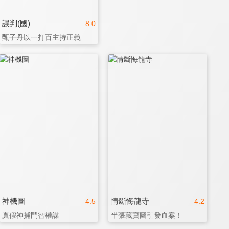
誤判(國)
8.0
甄子丹以一打百主持正義
神機圖
情斷悔龍寺
4.5
4.2
真假神捕鬥智權謀
半張藏寶圖引發血案！