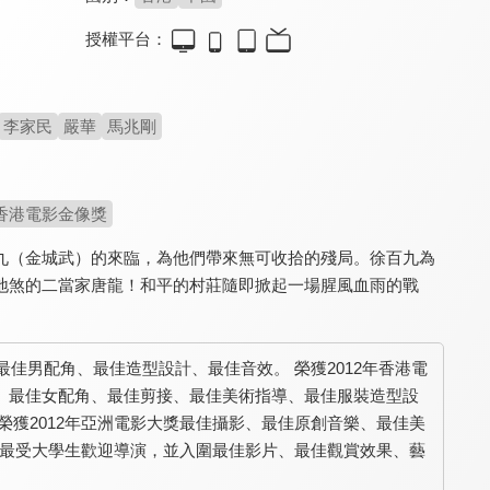
授權平台：
潛行(國)
潛行(粵)
神捕追擊
8.1
8.1
4.6
李家民
嚴華
馬兆剛
劉德華演出超狠反派毒梟
劉德華與彭于晏正面交鋒
孤狼捕快撕開州府假面
香港電影金像獎
九（金城武）的來臨，為他們帶來無可收拾的殘局。徐百九為
地煞的二當家唐龍！和平的村莊隨即掀起一場腥風血雨的戰
最佳男配角、最佳造型設計、最佳音效。 榮獲2012年香港電
神機圖
情斷悔龍寺
狄仁傑之奪命妖僧
4.5
4.2
5.9
、最佳女配角、最佳剪接、最佳美術指導、最佳服裝造型設
真假神捕鬥智權謀
半張藏寶圖引發血案！
狄仁傑力破妖僧詭案
榮獲2012年亞洲電影大獎最佳攝影、最佳原創音樂、最佳美
劇、最受大學生歡迎導演，並入圍最佳影片、最佳觀賞效果、藝