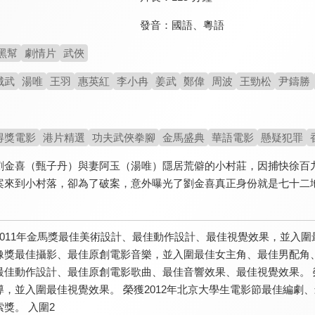
發音：
國語
、
粵語
黑幫
劇情片
武俠
城武
湯唯
王羽
惠英紅
李小冉
姜武
鄭偉
周波
王勁松
尹鑄勝
得獎電影
港片精選
功夫武俠拳腳
金馬盛典
華語電影
懸疑犯罪
劉金喜（甄子丹）與妻阿玉（湯唯）隱居荒僻的小村莊，因捕快徐百
案來到小村落，卻為了破案，意外曝光了劉金喜真正身份就是七十二
2011年金馬獎最佳美術設計、最佳動作設計、最佳視覺效果，並入圍
像獎最佳攝影、最佳原創電影音樂，並入圍最佳女主角、最佳男配角
最佳動作設計、最佳原創電影歌曲、最佳音響效果、最佳視覺效果。 
導，並入圍最佳視覺效果。 榮獲2012年北京大學生電影節最佳編
獎。 入圍2