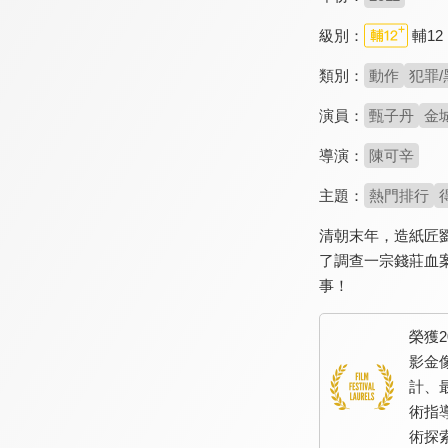
級別：
輔12
類別：
動作
犯罪/
演員：
甄子丹
金
導演：
陳可辛
主題：
熱門排行
清朝末年，造紙匠
了調查一宗錢莊血
事！
榮獲
影金
計、
術指
術探索