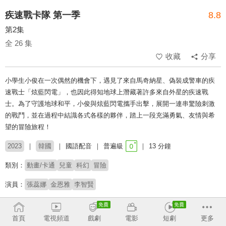
疾速戰卡隊 第一季
8.8
第2集
全 26 集
收藏
分享
小學生小俊在一次偶然的機會下，遇見了來自馬奇納星、偽裝成警車的疾
速戰士「炫藍閃電」，也因此得知地球上潛藏著許多來自外星的疾速戰
士。為了守護地球和平，小俊與炫藍閃電攜手出擊，展開一連串驚險刺激
的戰鬥，並在過程中結識各式各樣的夥伴，踏上一段充滿勇氣、友情與希
望的冒險旅程！
2023
韓國
國語配音
普遍級
13 分鐘
類別：
動畫/卡通
兒童
科幻
冒險
演員：
張蕊娜
金恩雅
李智賢
# 友情
# 兒少
# 兒童故事
# 機器人
# 爸媽安心
首頁
電視頻道
戲劇
電影
短劇
更多
收回