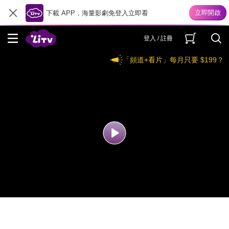
下載 APP，海量影劇免登入立即看
登入 / 註冊
「頻道+看片」每月只要 $199？