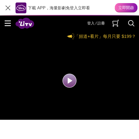
下載 APP，海量影劇免登入立即看
登入 / 註冊
「頻道+看片」每月只要 $199？