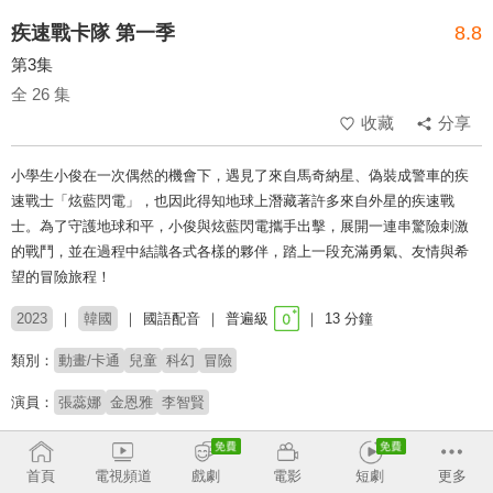
疾速戰卡隊 第一季
8.8
第3集
全 26 集
收藏
分享
小學生小俊在一次偶然的機會下，遇見了來自馬奇納星、偽裝成警車的疾
速戰士「炫藍閃電」，也因此得知地球上潛藏著許多來自外星的疾速戰
士。為了守護地球和平，小俊與炫藍閃電攜手出擊，展開一連串驚險刺激
的戰鬥，並在過程中結識各式各樣的夥伴，踏上一段充滿勇氣、友情與希
望的冒險旅程！
2023
韓國
國語配音
普遍級
13 分鐘
類別：
動畫/卡通
兒童
科幻
冒險
演員：
張蕊娜
金恩雅
李智賢
# 友情
# 兒少
# 兒童故事
# 機器人
# 爸媽安心
首頁
電視頻道
戲劇
電影
短劇
更多
收回