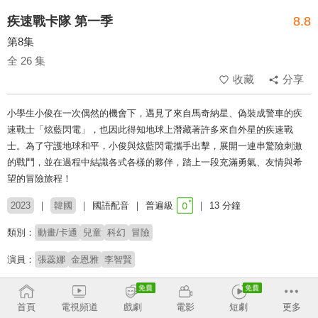
疾速戰卡隊 第一季
8.8
第8集
全 26 集
收藏
分享
小學生小俊在一次偶然的機會下，遇見了來自馬奇納星、偽裝成警車的疾
速戰士「炫藍閃電」，也因此得知地球上潛藏著許多來自外星的疾速戰
士。為了守護地球和平，小俊與炫藍閃電攜手出擊，展開一連串驚險刺激
的戰鬥，並在過程中結識各式各樣的夥伴，踏上一段充滿勇氣、友情與希
望的冒險旅程！
2023
韓國
國語配音
普遍級
13 分鐘
類別：
動畫/卡通
兒童
科幻
冒險
演員：
張蕊娜
金恩雅
李智賢
# 友情
# 兒少
# 兒童故事
# 機器人
# 爸媽安心
首頁
電視頻道
戲劇
電影
短劇
更多
收回