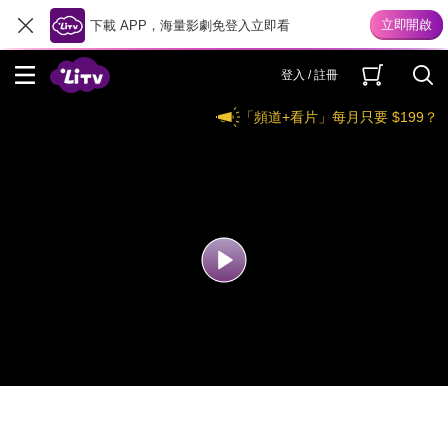
下載 APP，海量影劇免登入立即看
登入 / 註冊
「頻道+看片」每月只要 $199？