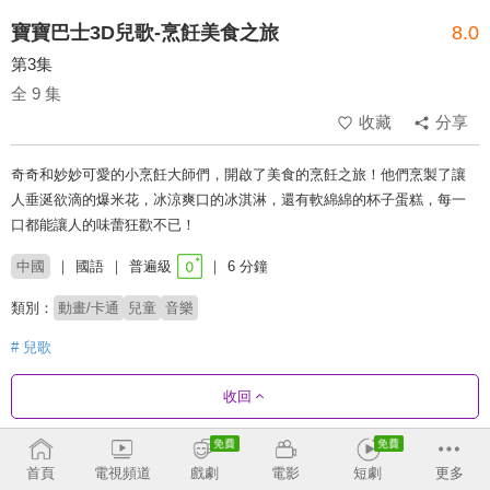
寶寶巴士3D兒歌-烹飪美食之旅
8.0
第3集
全 9 集
收藏
分享
奇奇和妙妙可愛的小烹飪大師們，開啟了美食的烹飪之旅！他們烹製了讓
人垂涎欲滴的爆米花，冰涼爽口的冰淇淋，還有軟綿綿的杯子蛋糕，每一
口都能讓人的味蕾狂歡不已！
中國
國語
普遍級
6 分鐘
類別：
動畫/卡通
兒童
音樂
# 兒歌
收回
劇集列表
正序
收合
首頁
電視頻道
戲劇
電影
短劇
更多