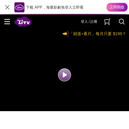
下載 APP，海量影劇免登入立即看
登入 / 註冊
「頻道+看片」每月只要 $199？