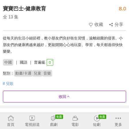
寶寶巴士-健康教育
8.0
全 13 集
收藏
分享
從每天的生活小細節裡，教小朋友們良好衛生習慣，遠離細菌的侵害。小
朋友們的健康將越來越好，更能開開心心地玩耍、學習，每天都過得快快
樂樂。
中國
國語
普遍級
類別：
動畫/卡通
兒童
音樂
# 兒歌
收回
劇集列表
正序
收合
首頁
電視頻道
戲劇
電影
短劇
更多
角色扮演篇
我愛幼兒園篇
職業體驗城
健康教育