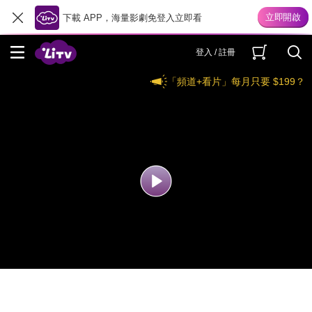
下載 APP，海量影劇免登入立即看
登入 / 註冊
「頻道+看片」每月只要 $199？