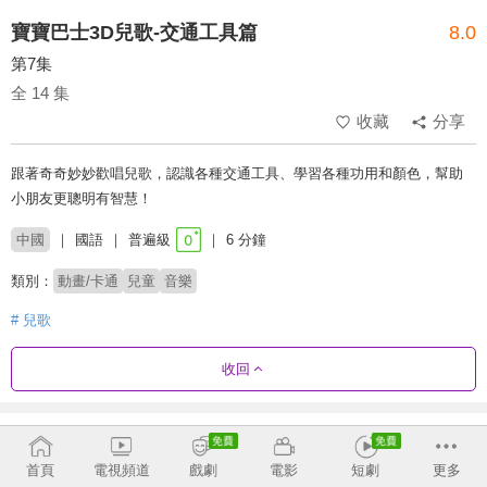
寶寶巴士3D兒歌-交通工具篇
8.0
第7集
全 14 集
收藏
分享
跟著奇奇妙妙歡唱兒歌，認識各種交通工具、學習各種功用和顏色，幫助
小朋友更聰明有智慧！
中國
國語
普遍級
6 分鐘
類別：
動畫/卡通
兒童
音樂
# 兒歌
收回
劇集列表
正序
收合
首頁
電視頻道
戲劇
電影
短劇
更多
交通工具篇
美食篇
健康防護
美食小當家