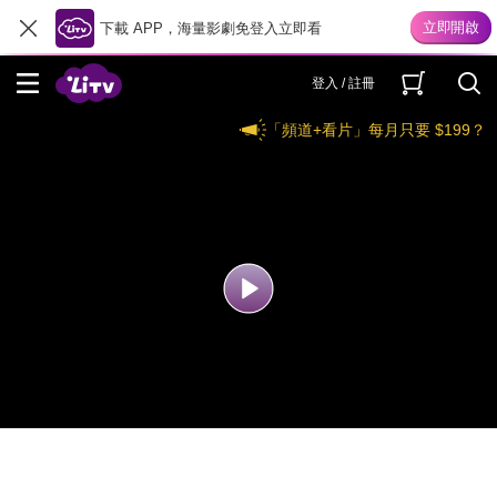
下載 APP，海量影劇免登入立即看
登入 / 註冊
「頻道+看片」每月只要 $199？