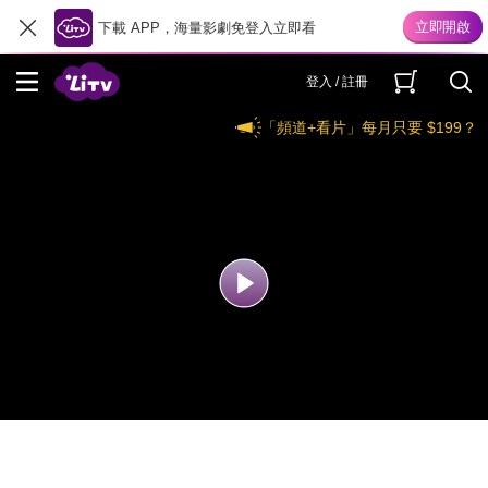
下載 APP，海量影劇免登入立即看
登入 / 註冊
「頻道+看片」每月只要 $199？