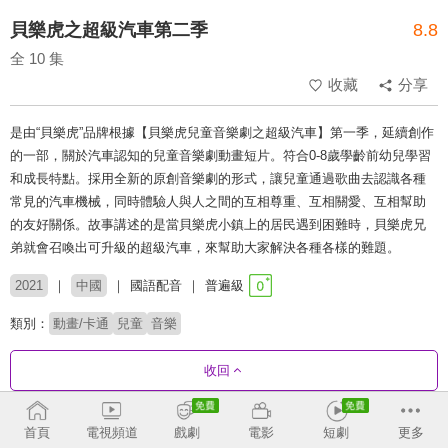
貝樂虎之超級汽車第二季
8.8
全 10 集
收藏
分享
是由“貝樂虎”品牌根據【貝樂虎兒童音樂劇之超級汽車】第一季，延續創作
的一部，關於汽車認知的兒童音樂劇動畫短片。符合0-8歲學齡前幼兒學習
和成長特點。採用全新的原創音樂劇的形式，讓兒童通過歌曲去認識各種
常見的汽車機械，同時體驗人與人之間的互相尊重、互相關愛、互相幫助
的友好關係。故事講述的是當貝樂虎小鎮上的居民遇到困難時，貝樂虎兄
弟就會召喚出可升級的超級汽車，來幫助大家解決各種各樣的難題。
2021
中國
國語配音
普遍級
類別：
動畫/卡通
兒童
音樂
收回
首頁
電視頻道
戲劇
電影
短劇
更多
劇集列表
正序