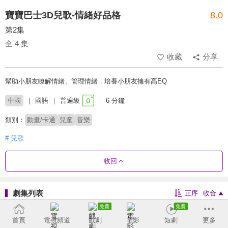
寶寶巴士3D兒歌-情緒好品格
8.0
第2集
全 4 集
收藏
分享
幫助小朋友瞭解情緒、管理情緒，培養小朋友擁有高EQ
中國
國語
普遍級
6 分鐘
類別：
動畫/卡通
兒童
音樂
# 兒歌
收回
劇集列表
正序
收合
交通工具篇
美食篇
健康防護
美食小當家
首頁
電視頻道
戲劇
電影
短劇
更多