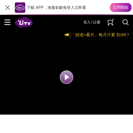
下載 APP，海量影劇免登入立即看
登入 / 註冊
「頻道+看片」每月只要 $199？