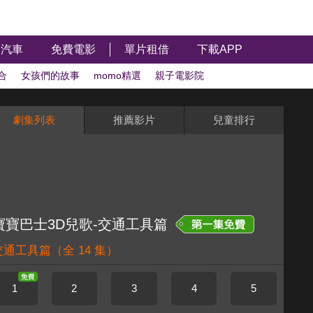
汽車
免費電影
單片租借
下載APP
合
女孩們的故事
momo精選
親子電影院
兒童綜藝
看卡通學ABC
劇集列表
推薦影片
兒童排行
寶寶巴士3D兒歌-交通工具篇
交通工具篇
（全 14 集）
1
2
3
4
5