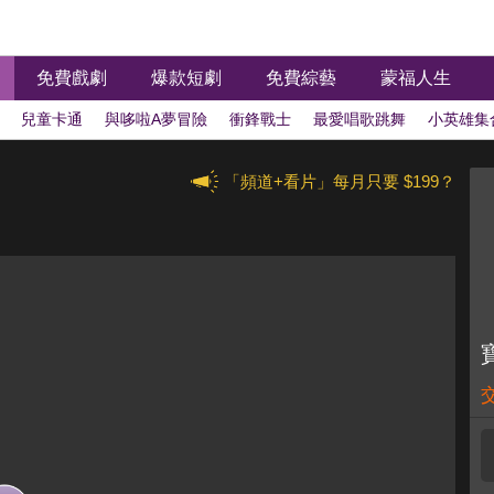
免費戲劇
爆款短劇
免費綜藝
蒙福人生
兒童卡通
與哆啦A夢冒險
衝鋒戰士
最愛唱歌跳舞
小英雄集
戰隊
車車與恐龍
學齡前專區
萌寵大集合
快樂學習
經典卡通
「頻道+看片」每月只要 $199？