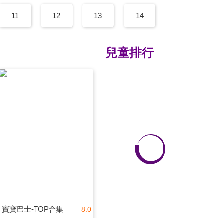
11
12
13
14
兒童排行
寶寶巴士-TOP合集
8.0