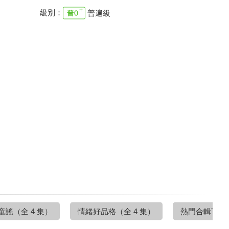
級別：
普遍級
彩蛋篇
（全 8 集）
B Channel
（全 24 集）
B Song
（全 13 集）
童謠
（全 4 集）
情緒好品格
（全 4 集）
熱門合輯TOP S