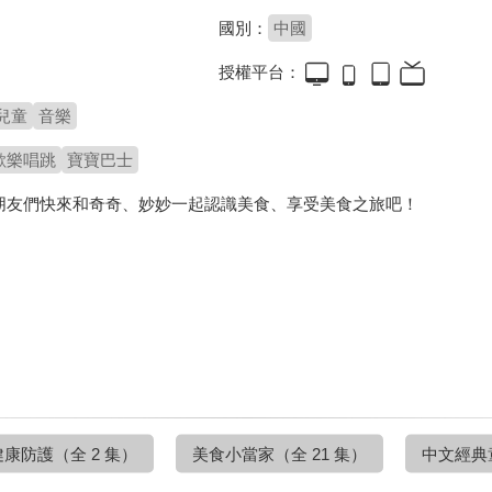
國別：
中國
授權平台：
B
兒童
音樂
B
歡樂唱跳
寶寶巴士
朋友們快來和奇奇、妙妙一起認識美食、享受美食之旅吧！
健康防護
（全 2 集）
美食小當家
（全 21 集）
中文經典