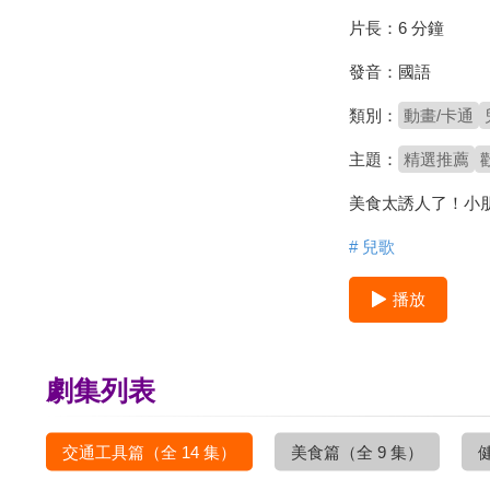
片長：
6 分鐘
發音：
國語
類別：
動畫/卡通
主題：
精選推薦
美食太誘人了！小
# 兒歌
播放
劇集列表
交通工具篇
（全 14 集）
美食篇
（全 9 集）