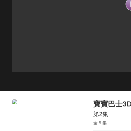
寶寶巴士3
第2集
全 9 集