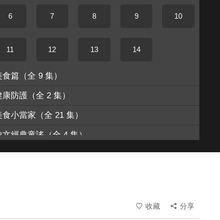
6
7
8
9
10
11
12
13
14
美食篇
（全 9 集）
健康防護
（全 2 集）
美食小當家
（全 21 集）
中文經典童謠
（全 4 集）
情緒好品格
（全 4 集）
門合輯TOP Songs
（全 9 集）
寶寶安全指南
（全 10 集）
收藏
分享
烹飪美食之旅
（全 9 集）