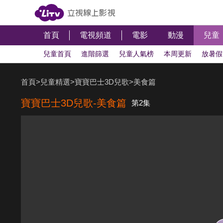
首頁
電視頻道
電影
動漫
兒童
兒童首頁
進階篩選
兒童人氣榜
本周更新
放暑假
蠟筆小新劇場版
恐龍來了
YOYO精選
假面騎士&
首頁
>
兒童精選
>
寶寶巴士3D兒歌
>
美食篇
寶寶巴士3D兒歌-美食篇
第2集