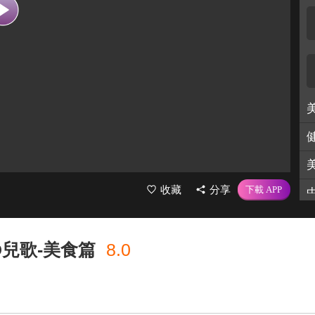
收藏
分享
D兒歌-美食篇
8.0
熱