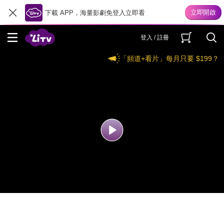
下載 APP，海量影劇免登入立即看
登入 / 註冊
「頻道+看片」每月只要 $199？