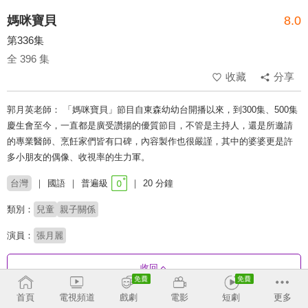
媽咪寶貝
8.0
第336集
全 396 集
收藏
分享
郭月英老師： 「媽咪寶貝」節目自東森幼幼台開播以來，到300集、500集
慶生會至今，一直都是廣受讚揚的優質節目，不管是主持人，還是所邀請
的專業醫師、烹飪家們皆有口碑，內容製作也很嚴謹，其中的婆婆更是許
多小朋友的偶像、收視率的生力軍。
台灣
國語
普遍級
20 分鐘
類別：
兒童
親子關係
演員：
張月麗
收回
首頁
電視頻道
戲劇
電影
短劇
更多