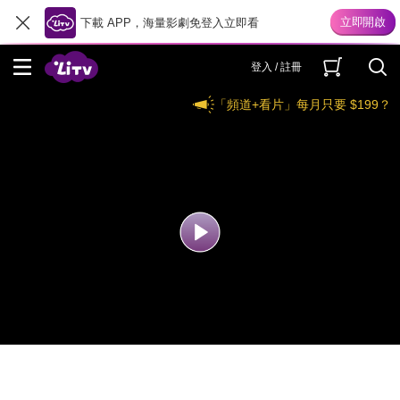
下載 APP，海量影劇免登入立即看
登入 / 註冊
「頻道+看片」每月只要 $199？