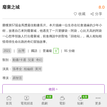
廢棄之城
8.0
收藏
分享
榮獲第57屆金馬獎最佳動畫長片。本片描繪一位生存在社會邊緣的少年小
樹，放逐自己來到廢棄城，他遇見了一只塑膠袋－阿袋，心比天高的阿袋
一心想率領族人打出廢棄城，前進傳說中的聖地「回收站」。兩人相知相
惜尋得生命出路的奇幻冒險故事。
2021
台灣
國語
普遍級
91 分鐘
類別：
動畫/卡通
兒童
奇幻
演員：
張孝全
桂綸鎂
黃河
導演：
易智言
收回
首頁
電視頻道
戲劇
電影
短劇
更多
推薦影片
收合