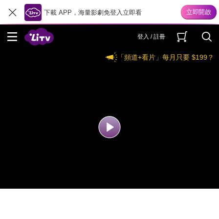
下載 APP，海量影劇免登入立即看
登入 / 註冊
「頻道+看片」每月只要 $199？