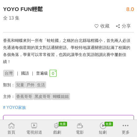
YOYO FUN輕鬆
8.0
全 13 集
收藏
分享
香蕉和蝴蝶來到一所有「蛙蛙國」之稱的台北縣瑞柑國小，首先兩人必須
先通過每個星期的英文對話通關密語。學校特地讓通關密語貼滿了校園的
各個角落，學童可以常常複習，也因此讓學生在英語朗讀比賽中屢創佳
績！
台灣
國語
普遍級
類別：
兒童
戶外
生活
主持：
香蕉哥哥
黑皮哥哥
蝴蝶姐姐
# YOYO家族
收回
首頁
電視頻道
戲劇
電影
短劇
更多