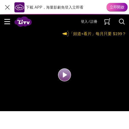
下載 APP，海量影劇免登入立即看
登入 / 註冊
「頻道+看片」每月只要 $199？