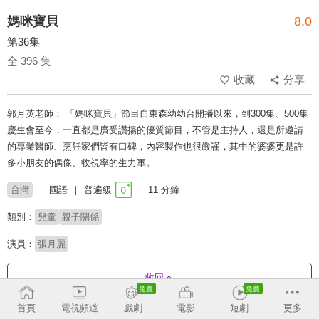
媽咪寶貝
8.0
第36集
全 396 集
收藏
分享
郭月英老師： 「媽咪寶貝」節目自東森幼幼台開播以來，到300集、500集
慶生會至今，一直都是廣受讚揚的優質節目，不管是主持人，還是所邀請
的專業醫師、烹飪家們皆有口碑，內容製作也很嚴謹，其中的婆婆更是許
多小朋友的偶像、收視率的生力軍。
台灣
國語
普遍級
11 分鐘
類別：
兒童
親子關係
演員：
張月麗
收回
首頁
電視頻道
戲劇
電影
短劇
更多