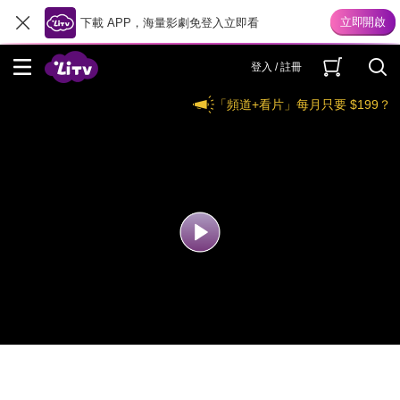
下載 APP，海量影劇免登入立即看
登入 / 註冊
「頻道+看片」每月只要 $199？