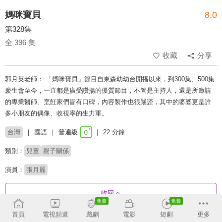
媽咪寶貝
8.0
第328集
全 396 集
收藏
分享
郭月英老師： 「媽咪寶貝」節目自東森幼幼台開播以來，到300集、500集
慶生會至今，一直都是廣受讚揚的優質節目，不管是主持人，還是所邀請
的專業醫師、烹飪家們皆有口碑，內容製作也很嚴謹，其中的婆婆更是許
多小朋友的偶像、收視率的生力軍。
台灣
國語
普遍級
22 分鐘
類別：
兒童
親子關係
演員：
張月麗
收回
首頁
電視頻道
戲劇
電影
短劇
更多