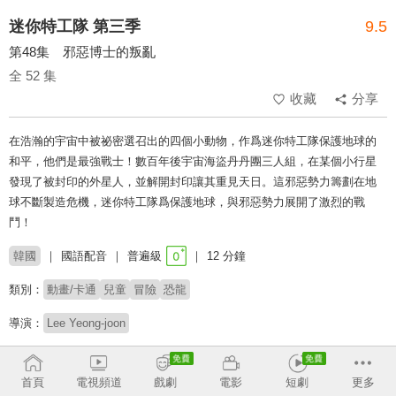
迷你特工隊 第三季
9.5
第48集 邪惡博士的叛亂
全 52 集
收藏
分享
在浩瀚的宇宙中被祕密選召出的四個小動物，作爲迷你特工隊保護地球的
和平，他們是最強戰士！數百年後宇宙海盜丹丹團三人組，在某個小行星
發現了被封印的外星人，並解開封印讓其重見天日。這邪惡勢力籌劃在地
球不斷製造危機，迷你特工隊爲保護地球，與邪惡勢力展開了激烈的戰
鬥！
韓國
國語配音
普遍級
12 分鐘
類別：
動畫/卡通
兒童
冒險
恐龍
導演：
Lee Yeong-joon
# 兒少
# 小動物
# 闔家觀賞
# 兒童專屬
# 友誼與團隊合作
首頁
電視頻道
戲劇
電影
短劇
更多
收回