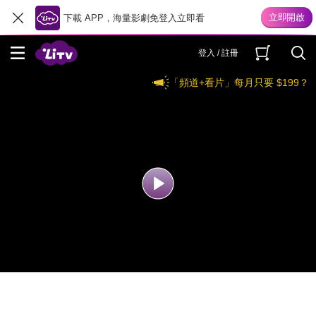
下載 APP，海量影劇免登入立即看
登入 / 註冊
「頻道+看片」每月只要 $199？