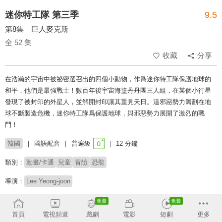
迷你特工隊 第三季
9.5
第8集 巨人麥克斯
全 52 集
收藏
分享
在浩瀚的宇宙中被祕密選召出的四個小動物，作爲迷你特工隊保護地球的
和平，他們是最強戰士！數百年後宇宙海盜丹丹團三人組，在某個小行星
發現了被封印的外星人，並解開封印讓其重見天日。這邪惡勢力籌劃在地
球不斷製造危機，迷你特工隊爲保護地球，與邪惡勢力展開了激烈的戰
鬥！
韓國
國語配音
普遍級
12 分鐘
類別：
動畫/卡通
兒童
冒險
恐龍
導演：
Lee Yeong-joon
# 兒少
# 小動物
# 闔家觀賞
# 兒童專屬
# 友誼與團隊合作
首頁
電視頻道
戲劇
電影
短劇
更多
收回