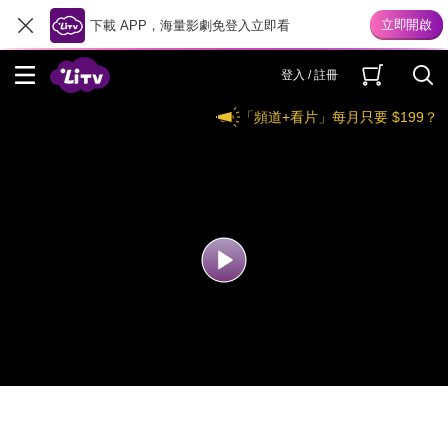
下載 APP，海量影劇免登入立即看
登入 / 註冊
「頻道+看片」每月只要 $199？