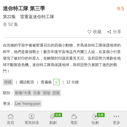
迷你特工隊 第三季
9.5
第22集 雷重返迷你特工隊
全 52 集
收藏
分享
在浩瀚的宇宙中被祕密選召出的四個小動物，作爲迷你特工隊保護地球的
和平，他們是最強戰士！數百年後宇宙海盜丹丹團三人組，在某個小行星
發現了被封印的外星人，並解開封印讓其重見天日。這邪惡勢力籌劃在地
球不斷製造危機，迷你特工隊爲保護地球，與邪惡勢力展開了激烈的戰
鬥！
韓國
國語配音
普遍級
12 分鐘
類別：
動畫/卡通
兒童
冒險
恐龍
導演：
Lee Yeong-joon
# 兒少
# 小動物
# 闔家觀賞
# 兒童專屬
# 友誼與團隊合作
首頁
電視頻道
戲劇
電影
短劇
更多
收回