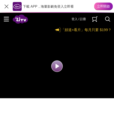
下載 APP，海量影劇免登入立即看
登入 / 註冊
「頻道+看片」每月只要 $199？