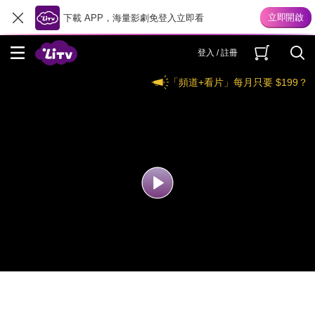
下載 APP，海量影劇免登入立即看
登入 / 註冊
「頻道+看片」每月只要 $199？