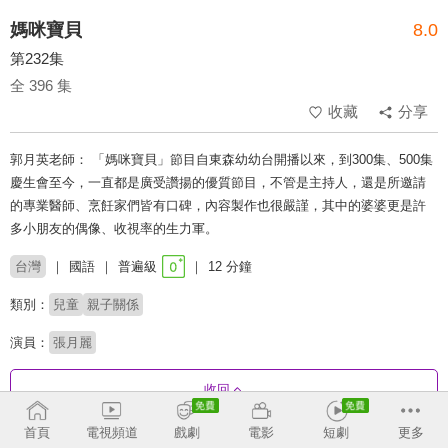
媽咪寶貝
8.0
第232集
全 396 集
收藏
分享
郭月英老師： 「媽咪寶貝」節目自東森幼幼台開播以來，到300集、500集
慶生會至今，一直都是廣受讚揚的優質節目，不管是主持人，還是所邀請
的專業醫師、烹飪家們皆有口碑，內容製作也很嚴謹，其中的婆婆更是許
多小朋友的偶像、收視率的生力軍。
台灣
國語
普遍級
12 分鐘
類別：
兒童
親子關係
演員：
張月麗
收回
首頁
電視頻道
戲劇
電影
短劇
更多