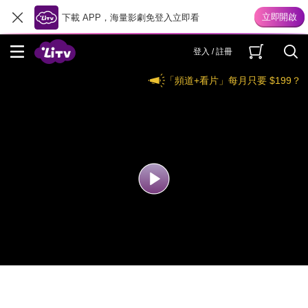
下載 APP，海量影劇免登入立即看
登入 / 註冊
「頻道+看片」每月只要 $199？