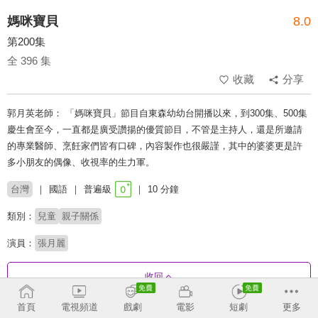
媽咪寶貝
8.0
第200集
全 396 集
收藏
分享
郭月英老師： 「媽咪寶貝」節目自東森幼幼台開播以來，到300集、500集
慶生會至今，一直都是廣受讚揚的優質節目，不管是主持人，還是所邀請
的專業醫師、烹飪家們皆有口碑，內容製作也很嚴謹，其中的婆婆更是許
多小朋友的偶像、收視率的生力軍。
台灣
國語
普遍級
10 分鐘
類別：
兒童
親子關係
演員：
張月麗
收回
首頁
電視頻道
戲劇
電影
短劇
更多