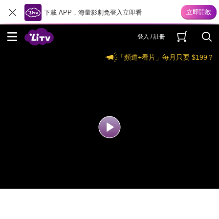
下載 APP，海量影劇免登入立即看
登入 / 註冊
「頻道+看片」每月只要 $199？