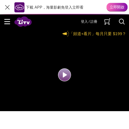
下載 APP，海量影劇免登入立即看
登入 / 註冊
「頻道+看片」每月只要 $199？