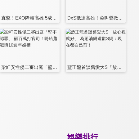
直擊！EXO降臨高雄 5成員帥翻 NCT JNJM也抵達 粉絲尖叫灌爆機場~
DxS抵達高雄！尖叫聲掀翻屋頂 勝寛發現鏡頭 見克拉人數表情超驚訝！
梁軒安性侵二審出庭「堅不認罪」 砸百萬打官司！盼給蕭淑慎10週年婚禮
藍正龍首談舊愛大S「放心裡就好」 為蔥油餅道歉S媽：現在都自己煎！
娛樂排行