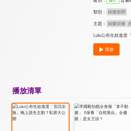
級別：
普遍
類別：
娛樂新聞
主題：
娛樂頭條
Lulu公布生娃進
播放
播放清單