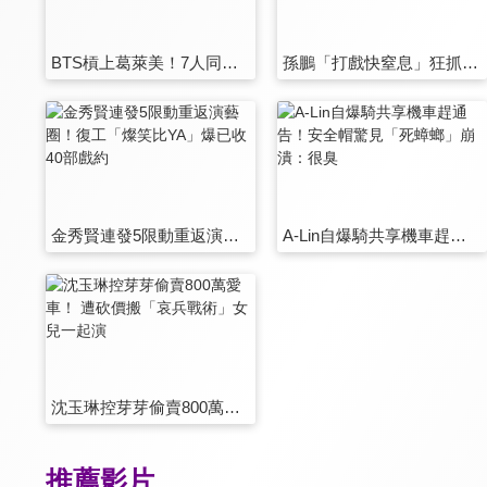
BTS槓上葛萊美！7人同步發聲 「亞洲獎」疑歧視：今年不報名
孫鵬「打戲快窒息」狂抓阿Ben蛋蛋 鬆口家庭近況 突喊：想當阿公！
金秀賢連發5限動重返演藝圈！復工「燦笑比YA」爆已收40部戲約
A-Lin自爆騎共享機車趕通告！安全帽驚見「死蟑螂」崩潰：很臭
沈玉琳控芽芽偷賣800萬愛車！ 遭砍價搬「哀兵戰術」女兒一起演
推薦影片