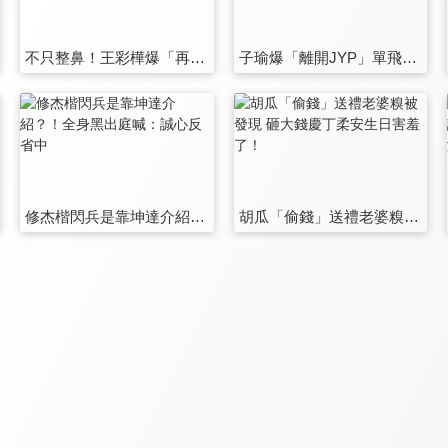
不只整鼻！王彩樺爆「再動一部位」 遭女兒狠虧：下輩子別再整了
子瑜爆「離開JYP」單飛不解散！粉氣炸翻「10年委屈待遇」：不意外
修杰楷閃兵是靠坤達介紹？！全身黑出庭喊：誠心反省中
胡瓜「偷錢」送禮老婆糗被發現 砸大錢慶丁柔安生日害羞了！