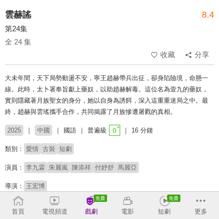
雲赫謠
8.4
第24集
全 24 集
收藏
分享
大未年間，天下局勢動盪不安，寧王趙赫帶兵出征，卻身陷險境，命懸一
線。此時，太卜署奉旨獻上藥奴，以助趙赫解毒。這位名為壹九的藥奴，
實則隱藏著月族聖女的身分，她以自身為誘餌，深入這重重迷局之中。最
終，趙赫與雲瑤攜手合作，共同揭露了月族慘遭屠戮的真相。
2025
中國
國語
普遍級
16 分鐘
類別：
愛情
古裝
短劇
演員：
李九霖
朱麗嵐
陳添祥
付妤舒
馬麗亞
導演：
王宏博
收回
首頁
電視頻道
戲劇
電影
短劇
更多