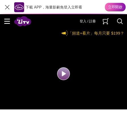
下載 APP，海量影劇免登入立即看
登入 / 註冊
「頻道+看片」每月只要 $199？