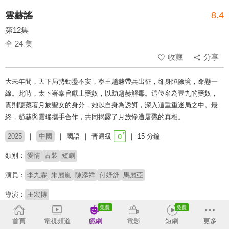
雲赫謠
8.4
第12集
全 24 集
收藏
分享
大未年間，天下局勢動盪不安，寧王趙赫帶兵出征，卻身陷險境，命懸一
線。此時，太卜署奉旨獻上藥奴，以助趙赫解毒。這位名為壹九的藥奴，
實則隱藏著月族聖女的身分，她以自身為誘餌，深入這重重迷局之中。最
終，趙赫與雲瑤攜手合作，共同揭露了月族慘遭屠戮的真相。
2025
中國
國語
普遍級
15 分鐘
類別：
愛情
古裝
短劇
演員：
李九霖
朱麗嵐
陳添祥
付妤舒
馬麗亞
導演：
王宏博
收回
首頁
電視頻道
戲劇
電影
短劇
更多