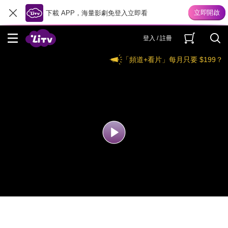
下載 APP，海量影劇免登入立即看
登入 / 註冊
「頻道+看片」每月只要 $199？