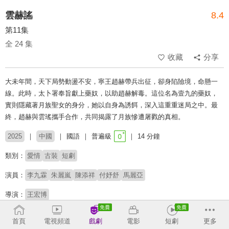
雲赫謠
8.4
第11集
全 24 集
收藏
分享
大未年間，天下局勢動盪不安，寧王趙赫帶兵出征，卻身陷險境，命懸一
線。此時，太卜署奉旨獻上藥奴，以助趙赫解毒。這位名為壹九的藥奴，
實則隱藏著月族聖女的身分，她以自身為誘餌，深入這重重迷局之中。最
終，趙赫與雲瑤攜手合作，共同揭露了月族慘遭屠戮的真相。
2025
中國
國語
普遍級
14 分鐘
類別：
愛情
古裝
短劇
演員：
李九霖
朱麗嵐
陳添祥
付妤舒
馬麗亞
導演：
王宏博
收回
首頁
電視頻道
戲劇
電影
短劇
更多