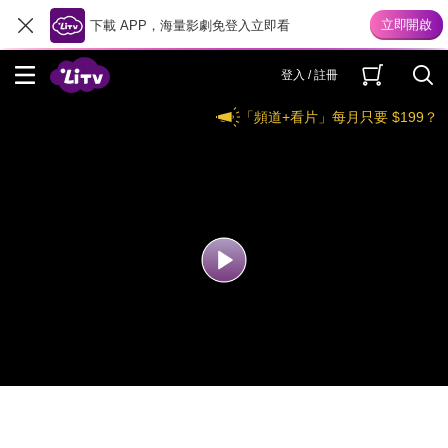
下載 APP，海量影劇免登入立即看
登入 / 註冊
「頻道+看片」每月只要 $199？