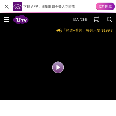
下載 APP，海量影劇免登入立即看
登入 / 註冊
「頻道+看片」每月只要 $199？