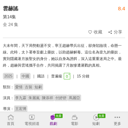
雲赫謠
8.4
第14集
全 24 集
收藏
分享
大未年間，天下局勢動盪不安，寧王趙赫帶兵出征，卻身陷險境，命懸一
線。此時，太卜署奉旨獻上藥奴，以助趙赫解毒。這位名為壹九的藥奴，
實則隱藏著月族聖女的身分，她以自身為誘餌，深入這重重迷局之中。最
終，趙赫與雲瑤攜手合作，共同揭露了月族慘遭屠戮的真相。
2025
中國
國語
普遍級
15 分鐘
類別：
愛情
古裝
短劇
演員：
李九霖
朱麗嵐
陳添祥
付妤舒
馬麗亞
導演：
王宏博
收回
首頁
電視頻道
戲劇
電影
短劇
更多