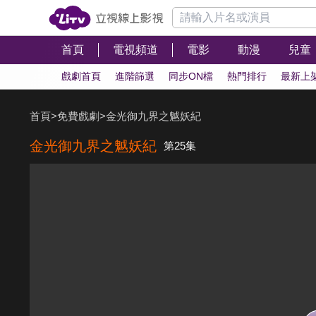
首頁
電視頻道
電影
動漫
兒童
戲劇首頁
進階篩選
同步ON檔
熱門排行
最新上
首頁
>
免費戲劇
>
金光御九界之魆妖紀
金光御九界之魆妖紀
第25集