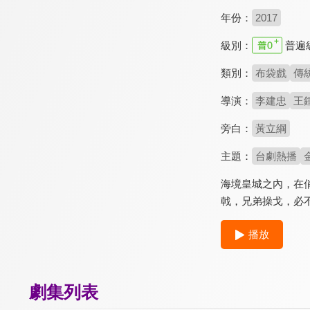
年份：
2017
級別：
普遍
類別：
布袋戲
傳
導演：
李建忠
王
旁白：
黃立綱
主題：
台劇熱播
海境皇城之內，在
戟，兄弟操戈，必
播放
劇集列表