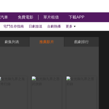
汽車
免費電影
單片租借
下載APP
宅鬥生存指南
日劇放送
台劇熱播
更多
劇集列表
推薦影片
戲劇排行