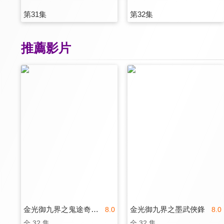
第31集
第32集
推薦影片
金光御九界之鬼途奇行錄
金光御九界之墨武俠鋒
8.0
8.0
全 32 集
全 32 集