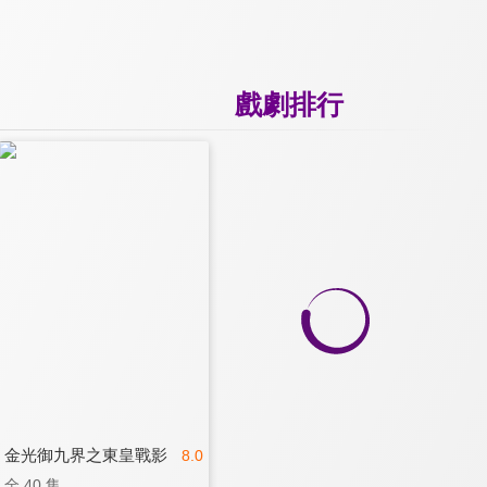
戲劇排行
金光御九界之東皇戰影
8.0
全 40 集