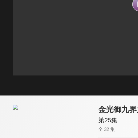
金光御九界
第25集
全 32 集