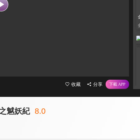
收藏
分享
之魆妖紀
8.0