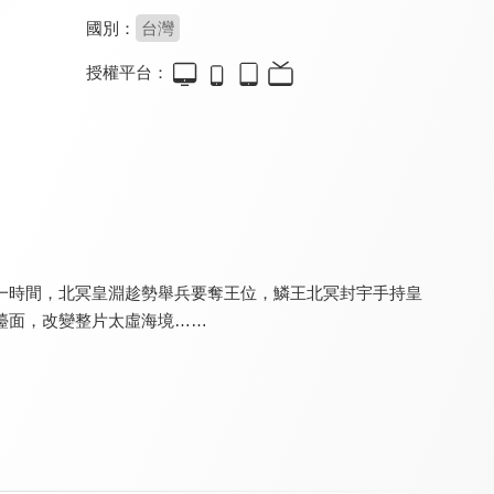
國別：
台灣
授權平台：
天地風雲錄之魔戮血戰
金光御九界之戰血天道
金光御九界之仙古狂濤
8.0
8.0
8.0
全 34 集
全 32 集
全 32 集
一時間，北冥皇淵趁勢舉兵要奪王位，鱗王北冥封宇手持皇
檯面，改變整片太虛海境……
金光御九界之齊神籙
黑白龍狼傳
天地風雲錄之九龍變
8.0
8.0
8.0
全 32 集
全 27 集
全 36 集