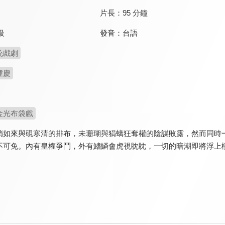
片長：
95 分鐘
發音：
台語
級
統戲劇
鍾慶
金光布袋戲
俏如來與硯寒清的排布，未珊瑚與狷螭狂奪權的陰謀敗露，然而同時
不可免。內有皇權爭鬥，外有鰭鱗會虎視眈眈，一切的暗潮即將浮上