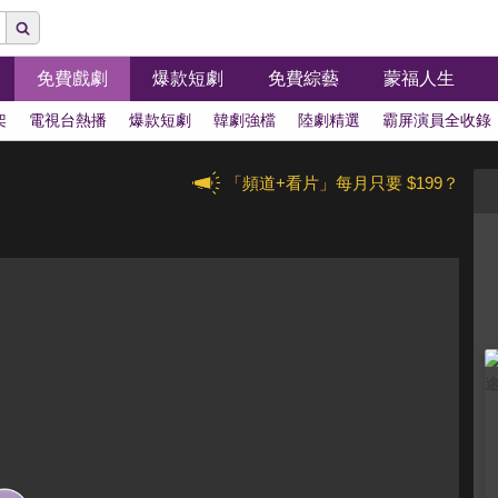
免費戲劇
爆款短劇
免費綜藝
蒙福人生
架
電視台熱播
爆款短劇
韓劇強檔
陸劇精選
霸屏演員全收錄
「頻道+看片」每月只要 $199？