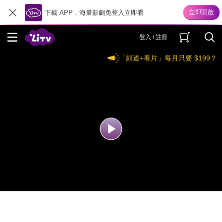
下載 APP，海量影劇免登入立即看
登入 / 註冊
「頻道+看片」每月只要 $199？