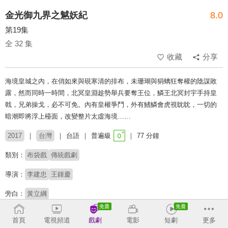
金光御九界之魆妖紀
8.0
第19集
全 32 集
收藏
分享
海境皇城之內，在俏如來與硯寒清的排布，未珊瑚與狷螭狂奪權的陰謀敗
露，然而同時一時間，北冥皇淵趁勢舉兵要奪王位，鱗王北冥封宇手持皇
戟，兄弟操戈，必不可免。內有皇權爭鬥，外有鰭鱗會虎視眈眈，一切的
暗潮即將浮上檯面，改變整片太虛海境……
2017
台灣
台語
普遍級
77 分鐘
類別：
布袋戲
傳統戲劇
導演：
李建忠
王鍾慶
旁白：
黃立綱
收回
首頁
電視頻道
戲劇
電影
短劇
更多