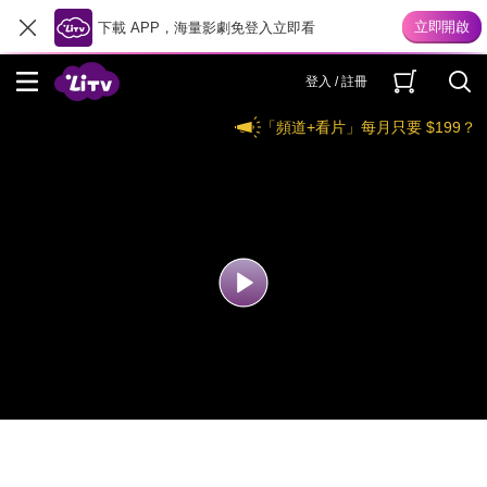
下載 APP，海量影劇免登入立即看
登入 / 註冊
「頻道+看片」每月只要 $199？