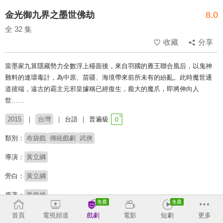
金光御九界之墨世佛劫
8.0
全 32 集
收藏
分享
當墨家九算隱藏勢力全數浮上檯面後，來自羽國的雁王聯合凰后，以鬼神
難料的連環毒計，為中原、苗疆、海境帶來前所未有的紛亂。此時魔世通
道彼端，遠古的霸主元邪皇據稱已經復生，龐大的魔爪，即將伸向人
世……
2015
台灣
台語
普遍級
類別：
布袋戲
傳統戲劇
武俠
導演：
黃立綱
旁白：
黃立綱
原著：
黃俊雄
首頁
電視頻道
戲劇
電影
短劇
更多
收回