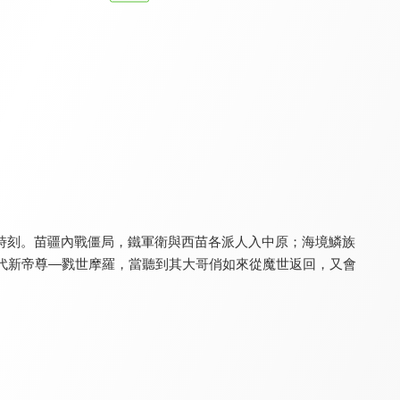
天地風雲錄之劍影魔蹤
金光御九界之戰血天道
金光御九界之仙古狂濤
8.0
8.0
8.0
全 20 集
全 32 集
全 32 集
時刻。苗疆內戰僵局，鐵軍衛與西苗各派人入中原；海境鱗族
代新帝尊—戮世摩羅，當聽到其大哥俏如來從魔世返回，又會
金光御九界之齊神籙
黑白龍狼傳
天地風雲錄之九龍變
8.0
8.0
8.0
全 32 集
全 27 集
全 36 集