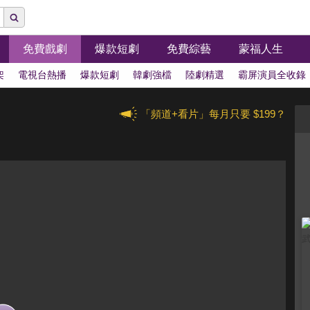
免費戲劇
爆款短劇
免費綜藝
蒙福人生
架
電視台熱播
爆款短劇
韓劇強檔
陸劇精選
霸屏演員全收錄
「頻道+看片」每月只要 $199？