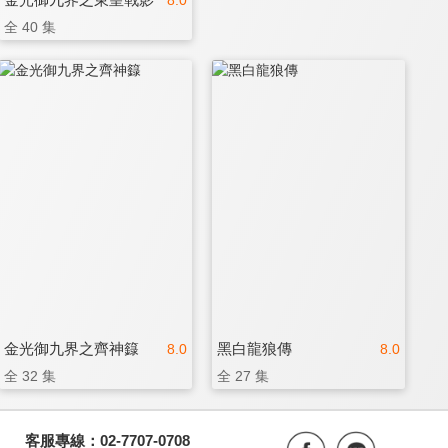
8.0
全 40 集
金光御九界之齊神籙
黑白龍狼傳
8.0
8.0
全 32 集
全 27 集
客服專線：02-7707-0708