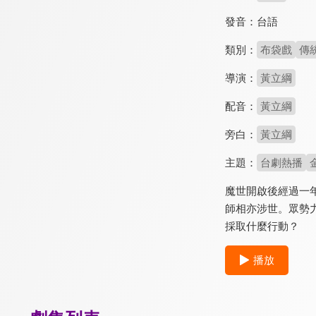
發音：
台語
類別：
布袋戲
傳
導演：
黃立綱
配音：
黃立綱
旁白：
黃立綱
主題：
台劇熱播
魔世開啟後經過一
師相亦涉世。眾勢
採取什麼行動？
播放