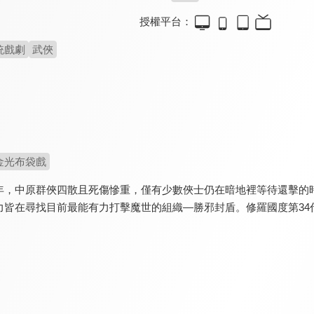
授權平台：
統戲劇
武俠
金光布袋戲
年，中原群俠四散且死傷慘重，僅有少數俠士仍在暗地裡等待還擊的
力皆在尋找目前最能有力打擊魔世的組織—勝邪封盾。修羅國度第34