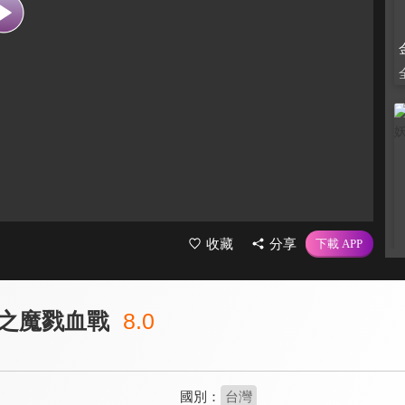
收藏
分享
之魔戮血戰
8.0
國別：
台灣