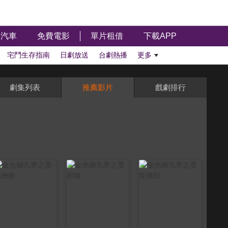
汽車
免費電影
單片租借
下載APP
宅鬥生存指南
日劇放送
台劇熱播
更多
劇集列表
推薦影片
戲劇排行