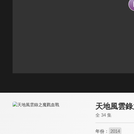
天地風雲錄
全 34 集
年份：
2014