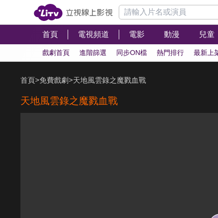
首頁
電視頻道
電影
動漫
兒童
戲劇首頁
進階篩選
同步ON檔
熱門排行
最新上
首頁
>
免費戲劇
>
天地風雲錄之魔戮血戰
天地風雲錄之魔戮血戰