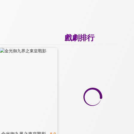
戲劇排行
金光御九界之東皇戰影