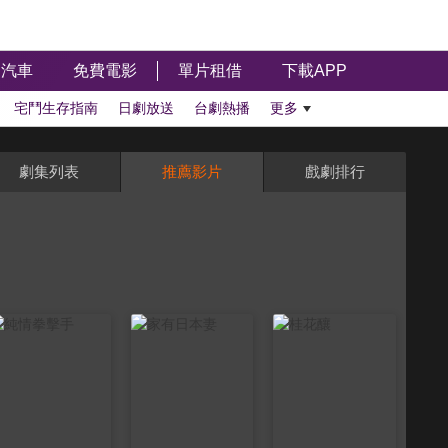
汽車
免費電影
單片租借
下載APP
宅鬥生存指南
日劇放送
台劇熱播
更多
劇集列表
推薦影片
戲劇排行