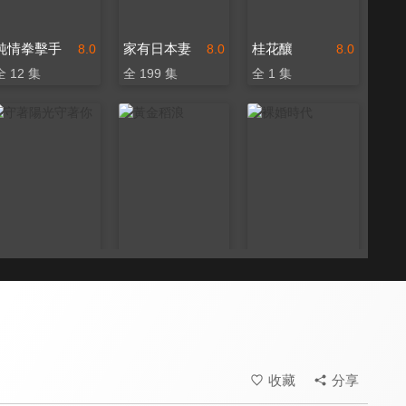
純情拳擊手
家有日本妻
桂花釀
8.0
8.0
8.0
全 12 集
全 199 集
全 1 集
守著陽光守著你
黃金稻浪
裸婚時代
6.8
8.1
8.6
全 30 集
全 20 集
全 30 集
收藏
分享