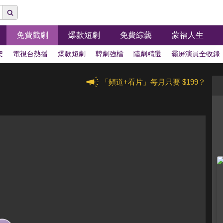
免費戲劇
爆款短劇
免費綜藝
蒙福人生
架
電視台熱播
爆款短劇
韓劇強檔
陸劇精選
霸屏演員全收錄
「頻道+看片」每月只要 $199？