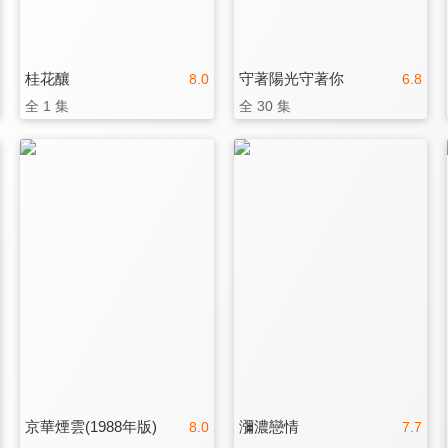
桂花釀
守著陽光守著你
8.0
6.8
全 1 集
全 30 集
京華煙雲(1988年版)
瀰濃戀情
8.0
7.7