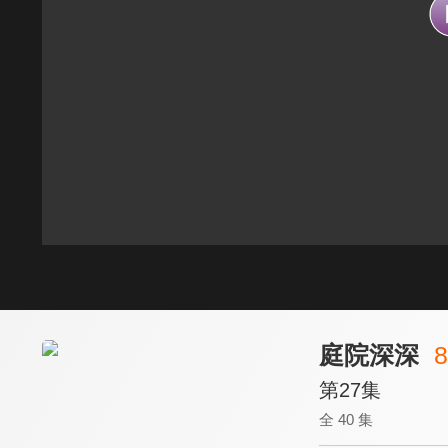
庭院深深
8
第27集
全 40 集