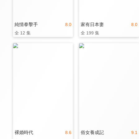
純情拳擊手
家有日本妻
8.0
8.0
全 12 集
全 199 集
裸婚時代
俗女養成記
8.6
9.1