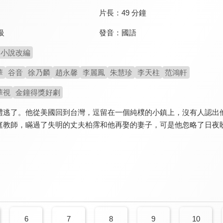
片長：
49 分鐘
發音：
國語
級
小說改編
華
谷音
徐乃麟
趙永馨
李麗鳳
朱慧珍
李天柱
范鴻軒
華視
金鐘得獎好劇
禮逃了。他從美國回到台灣，逗留在一個純樸的小鎮上，沒有人認出
庭教師，瞞過了失明的丈夫柏霈和他再娶的妻子，可是他忽略了日夜
6
7
8
9
10