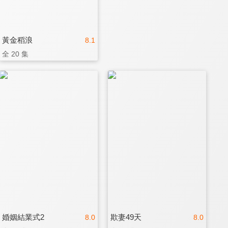
黃金稻浪
8.1
全 20 集
婚姻結業式2
欺妻49天
8.0
8.0