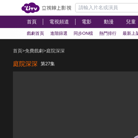
首頁
電視頻道
電影
動漫
兒童
戲劇首頁
進階篩選
同步ON檔
熱門排行
最新上
首頁
>
免費戲劇
>
庭院深深
庭院深深
第27集