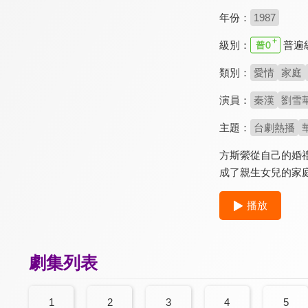
年份：
1987
級別：
普遍
類別：
愛情
家庭
演員：
秦漢
劉雪
主題：
台劇熱播
方斯縈從自己的婚
成了親生女兒的家
播放
劇集列表
1
2
3
4
5