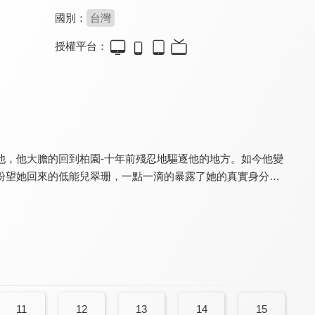
國別：
台灣
授權平台：
俗女養成記
京華煙雲(1988年版)
瀰濃戀情
9.1
8.0
7.7
全 10 集
全 40 集
全 23 集
他，他大膽的回到柏園-十年前殘忍地驅逐他的地方。如今他變
盼望她回來的低能兒翠珊，一點一滴的暴露了她的真實身分…
婚姻結業式2
欺妻49天
黃金歲月
8.0
8.0
7.0
全 10 集
全 10 集
全 334 集
11
12
13
14
15