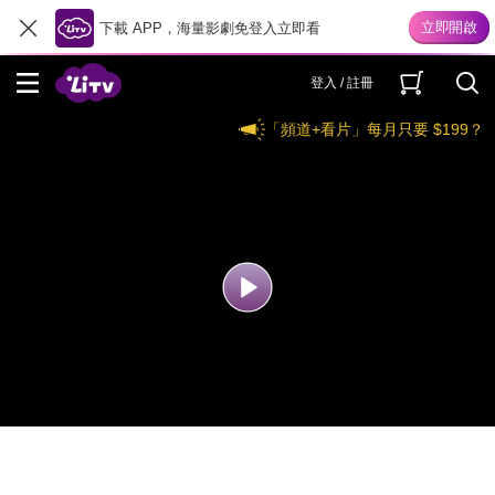
下載 APP，海量影劇免登入立即看
登入 / 註冊
「頻道+看片」每月只要 $199？