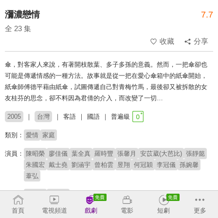
瀰濃戀情
7.7
全 23 集
收藏
分享
傘，對客家人來說，有著開枝散葉、多子多孫的意義。然而，一把傘卻也
可能是傳遞情感的一種方法。故事就是從一把在愛心傘箱中的紙傘開始，
紙傘師傅德平藉由紙傘，試圖傳遞自己對青梅竹馬，最後卻又被拆散的女
友桂芬的思念，卻不料因為君倩的介入，而改變了一切…
2005
台灣
客語
國語
普遍級
類別：
愛情
家庭
演員：
陳昭榮
廖佳儀
葉全真
羅時豐
張馨月
安苡葳(大芭比)
張靜懿
朱國宏
戴士堯
劉涵宇
曾柏雲
昱翔
何冠穎
李冠儀
孫婉馨
葦弘
導演：
何東興
林桂枝
首頁
電視頻道
戲劇
電影
短劇
更多
收回