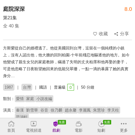
庭院深深
8.0
第21集
全 40 集
收藏
分享
方斯縈從自己的婚禮逃了。他從美國回到台灣，逗留在一個純樸的小鎮
上，沒有人認出他，他大膽的回到柏園-十年前殘忍地驅逐他的地方。如今
他變成了親生女兒的家庭教師，瞞過了失明的丈夫柏霈和他再娶的妻子，
可是他忽略了日夜盼望她回來的低能兒翠珊，一點一滴的暴露了她的真實
身分…
1987
台灣
國語
普遍級
50 分鐘
類別：
愛情
家庭
小說改編
演員：
秦漢
劉雪華
谷音
徐乃麟
趙永馨
李麗鳳
朱慧珍
李天柱
范鴻軒
首頁
電視頻道
戲劇
電影
短劇
更多
收回