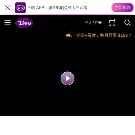
下載 APP，海量影劇免登入立即看
登入 / 註冊
「頻道+看片」每月只要 $199？