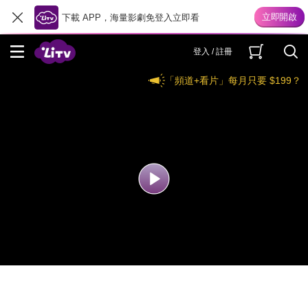
下載 APP，海量影劇免登入立即看
登入 / 註冊
「頻道+看片」每月只要 $199？