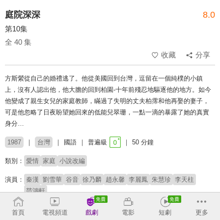
庭院深深
8.0
第10集
全 40 集
收藏
分享
方斯縈從自己的婚禮逃了。他從美國回到台灣，逗留在一個純樸的小鎮
上，沒有人認出他，他大膽的回到柏園-十年前殘忍地驅逐他的地方。如今
他變成了親生女兒的家庭教師，瞞過了失明的丈夫柏霈和他再娶的妻子，
可是他忽略了日夜盼望她回來的低能兒翠珊，一點一滴的暴露了她的真實
身分…
1987
台灣
國語
普遍級
50 分鐘
類別：
愛情
家庭
小說改編
演員：
秦漢
劉雪華
谷音
徐乃麟
趙永馨
李麗鳳
朱慧珍
李天柱
范鴻軒
首頁
電視頻道
戲劇
電影
短劇
更多
收回