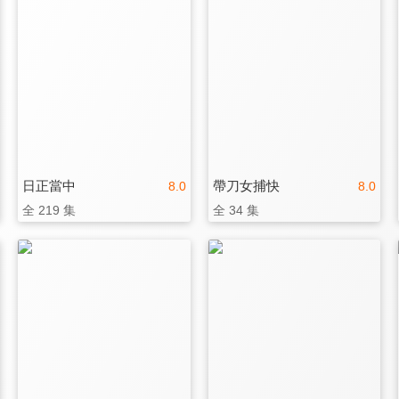
日正當中
帶刀女捕快
8.0
8.0
全 219 集
全 34 集