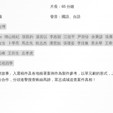
片長：
65 分鐘
發音：
國語
、
台語
級
台灣
o
增山裕紀
張凱鈞
湯若以
李政穎
江祖平
尹崇珍
余秉諺
張雁
俞汝
卜學亮
馬念先
狄志杰
潘慧如
張瓊姿
李佳豫
章永華
王希
岳峰
王圻生
左孝虎
民視四季
察故事」入選稿件及各地檢署案例作為製作參考，以單元劇的形式，
力合作，分頭進擊搜查蛛絲馬跡，眾志成城追查案件真相！