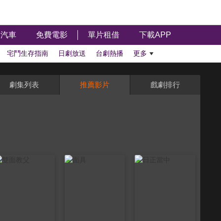
汽車
免費電影
單片租借
下載APP
宅鬥生存指南
日劇放送
台劇熱播
更多
劇集列表
推薦影片
戲劇排行