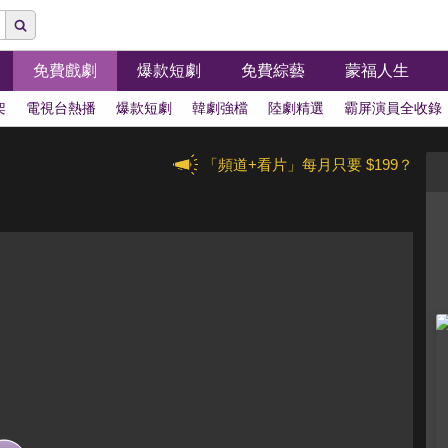
免費戲劇
爆款短劇
免費綜藝
蒙福人生
架
電視台熱播
爆款短劇
韓劇強檔
陸劇精選
霸屏演員全收錄
「頻道+看片」每月只要 $199？