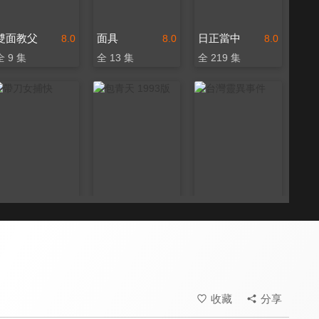
雙面教父
面具
日正當中
8.0
8.0
8.0
全 9 集
全 13 集
全 219 集
帶刀女捕快
包青天 1993版
台灣靈異事件
8.0
8.0
8.1
全 34 集
全 236 集
全 337 集
收藏
分享