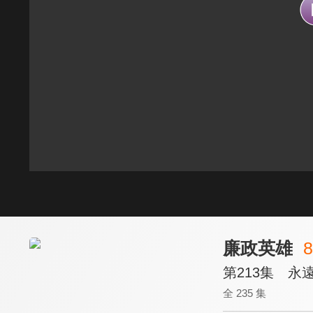
廉政英雄
8
第213集 永
全 235 集