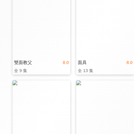
雙面教父
面具
8.0
8.0
全 9 集
全 13 集