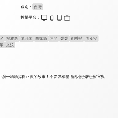
國別：
台灣
授權平台：
落日
反恐行動：獨立日(影集版)
真相
8.0
7.3
7.1
全 13 集
全 4 集
全 32 集
名
楊雅筑
陳邦鋆
白家綺
阿竿
爆爆
劉香慈
周孝安
華
文汶
上演一場場捍衛正義的故事！不畏強權壓迫的地檢署檢察官與
黑金丑島君
綁架遊戲
黑金丑島君2
8.0
8.5
8.0
全 9 集
全 4 集
全 9 集