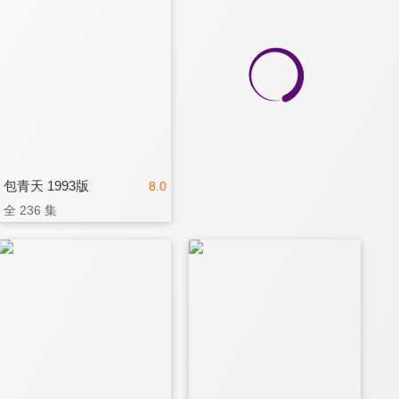
包青天 1993版
8.0
全 236 集