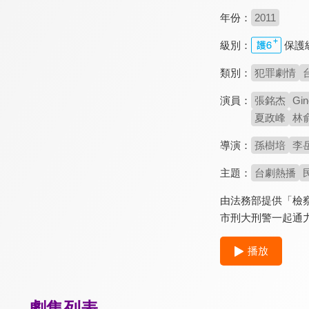
年份：
2011
級別：
保護
類別：
犯罪劇情
演員：
張銘杰
Gin
夏政峰
林
導演：
孫樹培
李
主題：
台劇熱播
由法務部提供「檢
市刑大刑警一起通
播放
劇集列表