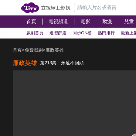
首頁
電視頻道
電影
動漫
兒童
戲劇首頁
進階篩選
同步ON檔
熱門排行
最新上
首頁
>
免費戲劇
>
廉政英雄
廉政英雄
第213集 永遠不回頭