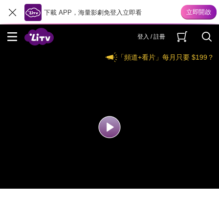
下載 APP，海量影劇免登入立即看
登入 / 註冊
「頻道+看片」每月只要 $199？