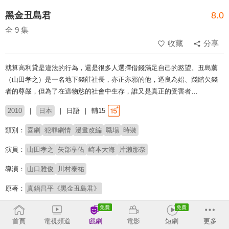
黑金丑島君
8.0
全 9 集
收藏
分享
就算高利貸是違法的行為，還是很多人選擇借錢滿足自己的慾望。丑島薰
（山田孝之）是一名地下錢莊社長，亦正亦邪的他，逼良為娼、踐踏欠錢
者的尊嚴，但為了在這物慾的社會中生存，誰又是真正的受害者…
2010
日本
日語
輔15
類別：
喜劇
犯罪劇情
漫畫改編
職場
時裝
演員：
山田孝之
矢部享佑
崎本大海
片瀨那奈
導演：
山口雅俊
川村泰祐
原著：
真鍋昌平《黑金丑島君》
收回
首頁
電視頻道
戲劇
電影
短劇
更多