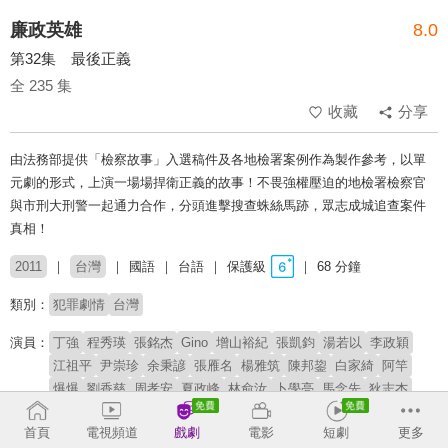
廉政英雄
8.0
第32集 最後正義
全 235 集
收藏
分享
由法務部提供「檢察故事」入選稿件及各地檢署案例作為製作參考，以單
元劇的形式，上演一場場捍衛正義的故事！不畏強權壓迫的地檢署檢察官
與市刑大刑警一起通力合作，分頭進擊搜查蛛絲馬跡，眾志成城追查案件
真相！
2011
台灣
國語
台語
保護級
68 分鐘
類別：
犯罪劇情
台灣
演員：
丁強
程秀瑛
張銘杰
Gino
增山裕紀
張凱鈞
湯若以
李政穎
江祖平
尹崇珍
余秉諺
張雁名
楊雅筑
陳邦鋆
白家綺
阿竿
爆爆
劉香慈
周孝安
夏政峰
林俞汝
卜學亮
馬念先
狄志杰
潘慧如
張瓊姿
李佳豫
章永華
王希華
文汶
首頁
電視頻道
戲劇
電影
短劇
更多