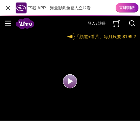
下載 APP，海量影劇免登入立即看
登入 / 註冊
「頻道+看片」每月只要 $199？