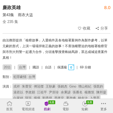
廉政英雄
8.0
第43集 雨衣大盜
全 235 集
收藏
分享
由法務部提供「檢察故事」入選稿件及各地檢署案例作為製作參考，以單
元劇的形式，上演一場場捍衛正義的故事！不畏強權壓迫的地檢署檢察官
與市刑大刑警一起通力合作，分頭進擊搜查蛛絲馬跡，眾志成城追查案件
真相！
2011
台灣
國語
台語
保護級
69 分鐘
類別：
犯罪劇情
台灣
演員：
戎祥
朱蕾安
傅冠傑
王耿豪
張銘杰
Gino
增山裕紀
張凱鈞
湯若以
李政穎
江祖平
尹崇珍
余秉諺
張雁名
楊雅筑
陳邦鋆
白家綺
阿竿
爆爆
劉香慈
周孝安
夏政峰
林俞汝
卜學亮
馬念先
狄志杰
潘慧如
張瓊姿
李佳豫
章永華
王希華
文汶
首頁
電視頻道
戲劇
電影
短劇
更多