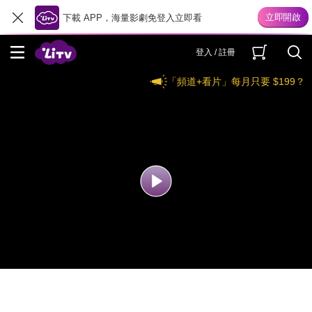
下載 APP，海量影劇免登入立即看
登入 / 註冊
「頻道+看片」每月只要 $199？