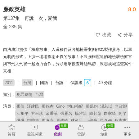
廉政英雄
8.0
第137集 再說一次，愛我
全 235 集
收藏
分享
由法務部提供「檢察故事」入選稿件及各地檢署案例作為製作參考，以單
元劇的形式，上演一場場捍衛正義的故事！不畏強權壓迫的地檢署檢察官
與市刑大刑警一起通力合作，分頭進擊搜查蛛絲馬跡，眾志成城追查案件
真相！
2011
台灣
國語
台語
保護級
49 分鐘
類別：
犯罪劇情
台灣
演員：
張倩
汪建民
張銘杰
Gino
增山裕紀
張凱鈞
湯若以
李政穎
江祖平
尹崇珍
余秉諺
張雁名
楊雅筑
陳邦鋆
白家綺
阿竿
爆爆
劉香慈
周孝安
夏政峰
林俞汝
卜學亮
馬念先
狄志杰
潘慧如
張瓊姿
李佳豫
章永華
王希華
文汶
首頁
電視頻道
戲劇
電影
短劇
更多