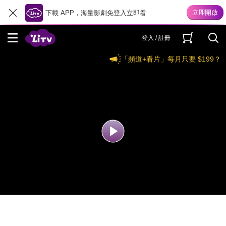
下載 APP，海量影劇免登入立即看
登入 / 註冊
「頻道+看片」每月只要 $199？