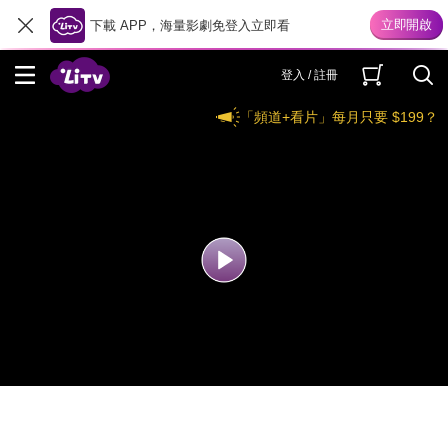
下載 APP，海量影劇免登入立即看
登入 / 註冊
「頻道+看片」每月只要 $199？