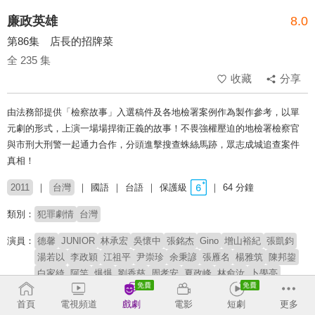
廉政英雄
8.0
第86集 店長的招牌菜
全 235 集
收藏
分享
由法務部提供「檢察故事」入選稿件及各地檢署案例作為製作參考，以單
元劇的形式，上演一場場捍衛正義的故事！不畏強權壓迫的地檢署檢察官
與市刑大刑警一起通力合作，分頭進擊搜查蛛絲馬跡，眾志成城追查案件
真相！
2011
台灣
國語
台語
保護級
64 分鐘
類別：
犯罪劇情
台灣
演員：
德馨
JUNIOR
林承宏
吳懷中
張銘杰
Gino
增山裕紀
張凱鈞
湯若以
李政穎
江祖平
尹崇珍
余秉諺
張雁名
楊雅筑
陳邦鋆
白家綺
阿竿
爆爆
劉香慈
周孝安
夏政峰
林俞汝
卜學亮
馬念先
狄志杰
潘慧如
張瓊姿
李佳豫
章永華
王希華
文汶
首頁
電視頻道
戲劇
電影
短劇
更多