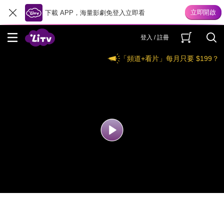
下載 APP，海量影劇免登入立即看
登入 / 註冊
「頻道+看片」每月只要 $199？