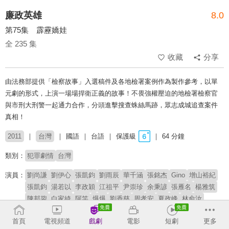
廉政英雄
8.0
第75集 霹靂嬌娃
全 235 集
收藏
分享
由法務部提供「檢察故事」入選稿件及各地檢署案例作為製作參考，以單
元劇的形式，上演一場場捍衛正義的故事！不畏強權壓迫的地檢署檢察官
與市刑大刑警一起通力合作，分頭進擊搜查蛛絲馬跡，眾志成城追查案件
真相！
2011
台灣
國語
台語
保護級
64 分鐘
類別：
犯罪劇情
台灣
演員：
劉尚謙
劉伊心
張凱鈞
劉雨辰
華千涵
張銘杰
Gino
增山裕紀
張凱鈞
湯若以
李政穎
江祖平
尹崇珍
余秉諺
張雁名
楊雅筑
陳邦鋆
白家綺
阿竿
爆爆
劉香慈
周孝安
夏政峰
林俞汝
卜學亮
馬念先
狄志杰
潘慧如
張瓊姿
李佳豫
章永華
王希華
首頁
電視頻道
戲劇
電影
短劇
更多
文汶