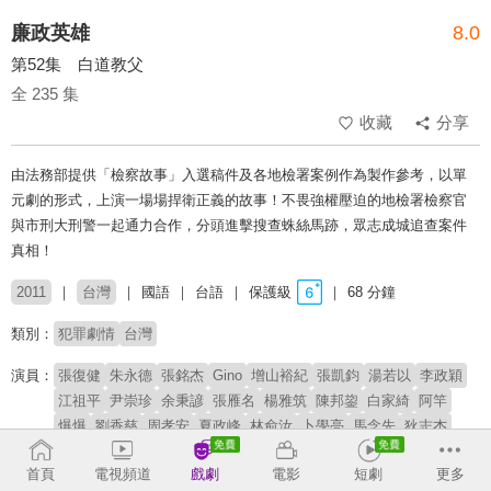
廉政英雄
8.0
第52集 白道教父
全 235 集
收藏
分享
由法務部提供「檢察故事」入選稿件及各地檢署案例作為製作參考，以單
元劇的形式，上演一場場捍衛正義的故事！不畏強權壓迫的地檢署檢察官
與市刑大刑警一起通力合作，分頭進擊搜查蛛絲馬跡，眾志成城追查案件
真相！
2011
台灣
國語
台語
保護級
68 分鐘
類別：
犯罪劇情
台灣
演員：
張復健
朱永德
張銘杰
Gino
增山裕紀
張凱鈞
湯若以
李政穎
江祖平
尹崇珍
余秉諺
張雁名
楊雅筑
陳邦鋆
白家綺
阿竿
爆爆
劉香慈
周孝安
夏政峰
林俞汝
卜學亮
馬念先
狄志杰
潘慧如
張瓊姿
李佳豫
章永華
王希華
文汶
首頁
電視頻道
戲劇
電影
短劇
更多