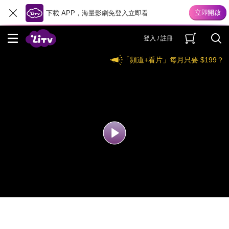
下載 APP，海量影劇免登入立即看
登入 / 註冊
「頻道+看片」每月只要 $199？