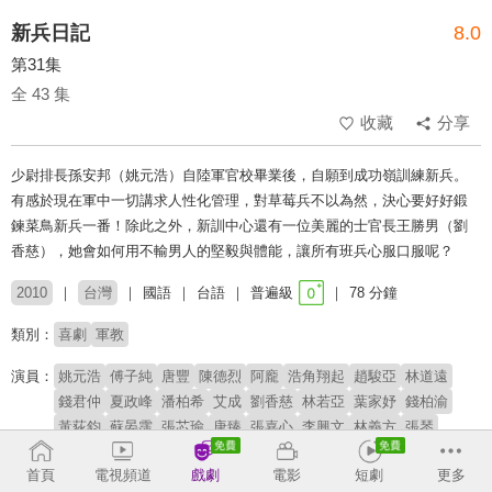
新兵日記
8.0
第31集
全 43 集
收藏
分享
少尉排長孫安邦（姚元浩）自陸軍官校畢業後，自願到成功嶺訓練新兵。
有感於現在軍中一切講求人性化管理，對草莓兵不以為然，決心要好好鍛
鍊菜鳥新兵一番！除此之外，新訓中心還有一位美麗的士官長王勝男（劉
香慈），她會如何用不輸男人的堅毅與體能，讓所有班兵心服口服呢？
2010
台灣
國語
台語
普遍級
78 分鐘
類別：
喜劇
軍教
演員：
姚元浩
傅子純
唐豐
陳德烈
阿龐
浩角翔起
趙駿亞
林道遠
錢君仲
夏政峰
潘柏希
艾成
劉香慈
林若亞
葉家妤
錢柏渝
黃荻鈞
蘇晏霈
張芯瑜
唐臻
張嘉心
李興文
林義方
張琴
陳博正(阿西)
劉曉憶
杜詩梅
岳紅
首頁
電視頻道
戲劇
電影
短劇
更多