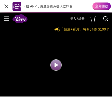
下載 APP，海量影劇免登入立即看
登入 / 註冊
「頻道+看片」每月只要 $199？