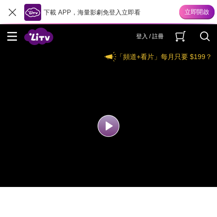
下載 APP，海量影劇免登入立即看
登入 / 註冊
「頻道+看片」每月只要 $199？