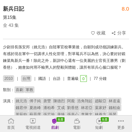
新兵日記
8.0
第15集
全 43 集
收藏
分享
少尉排長孫安邦（姚元浩）自陸軍官校畢業後，自願到成功嶺訓練新兵。
有感於現在軍中一切講求人性化管理，對草莓兵不以為然，決心要好好鍛
鍊菜鳥新兵一番！除此之外，新訓中心還有一位美麗的士官長王勝男（劉
香慈），她會如何用不輸男人的堅毅與體能，讓所有班兵心服口服呢？
2010
台灣
國語
台語
普遍級
77 分鐘
類別：
喜劇
軍教
演員：
姚元浩
傅子純
唐豐
陳德烈
阿龐
浩角翔起
趙駿亞
林道遠
錢君仲
夏政峰
潘柏希
艾成
劉香慈
林若亞
葉家妤
錢柏渝
黃荻鈞
蘇晏霈
張芯瑜
唐臻
張嘉心
李興文
林義方
張琴
陳博正(阿西)
劉曉憶
杜詩梅
岳紅
首頁
電視頻道
戲劇
電影
短劇
更多