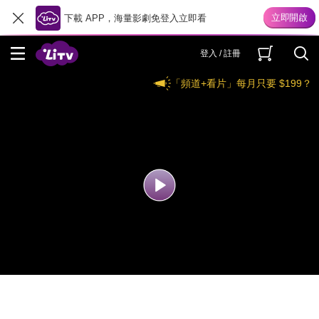
下載 APP，海量影劇免登入立即看
登入 / 註冊
「頻道+看片」每月只要 $199？