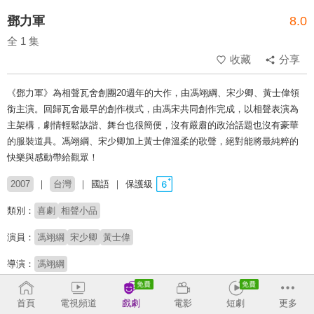
鄧力軍
8.0
全 1 集
收藏
分享
《鄧力軍》為相聲瓦舍創團20週年的大作，由馮翊綱、宋少卿、黃士偉領
銜主演。回歸瓦舍最早的創作模式，由馮宋共同創作完成，以相聲表演為
主架構，劇情輕鬆詼諧、舞台也很簡便，沒有嚴肅的政治話題也沒有豪華
的服裝道具。馮翊綱、宋少卿加上黃士偉溫柔的歌聲，絕對能將最純粹的
快樂與感動帶給觀眾！
2007
台灣
國語
保護級
類別：
喜劇
相聲小品
演員：
馮翊綱
宋少卿
黃士偉
導演：
馮翊綱
收回
首頁
電視頻道
戲劇
電影
短劇
更多