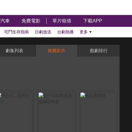
汽車
免費電影
單片租借
下載APP
宅鬥生存指南
日劇放送
台劇熱播
更多
劇集列表
推薦影片
戲劇排行