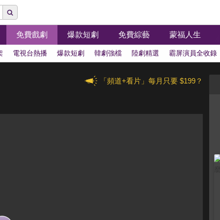
免費戲劇
爆款短劇
免費綜藝
蒙福人生
架
電視台熱播
爆款短劇
韓劇強檔
陸劇精選
霸屏演員全收錄
「頻道+看片」每月只要 $199？