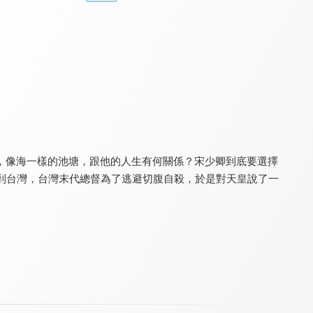
鄧力軍
誰殺了羅伯特？
笑神來了
8.0
8.0
8.0
全 1 集
全 1 集
全 1 集
，像海一樣的池塘，跟他的人生有何關係？宋少卿到底要選擇
到台灣，台灣末代總督為了逃避切腹自殺，於是對天皇說了一
情聖阿弱
愛上小男人
超級拍檔
8.0
8.0
7.0
全 1 集
全 20 集
全 40 集