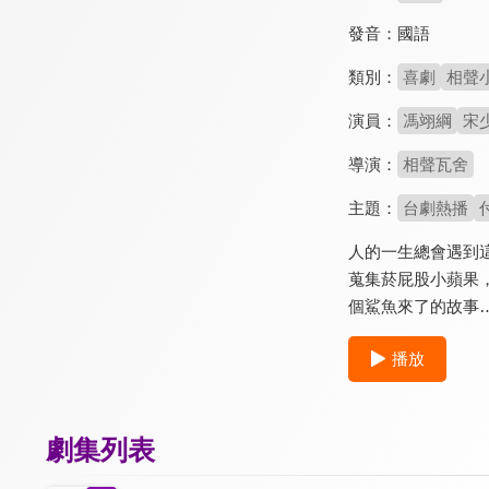
發音：
國語
類別：
喜劇
相聲
演員：
馮翊綱
宋
導演：
相聲瓦舍
主題：
台劇熱播
人的一生總會遇到
蒐集菸屁股小蘋果
個鯊魚來了的故事
播放
劇集列表