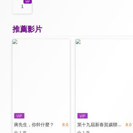
1
推薦影片
蔣先生，你幹什麼？
第十九屆新春賀歲聯歡晚會
8.0
8.0
全 1 集
全 1 集