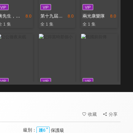
蔣先生，你幹什麼？
第十九屆新春賀歲聯歡晚會
兩光康樂隊
8.0
8.0
8.0
全 1 集
全 1 集
全 1 集
公公徹夜未眠
記得當時那個小
戰國廁前傳
8.0
8.0
8.0
全 1 集
全 1 集
全 1 集
收藏
分享
級別：
保護級