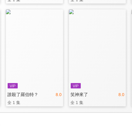
誰殺了羅伯特？
笑神來了
8.0
8.0
全 1 集
全 1 集
3