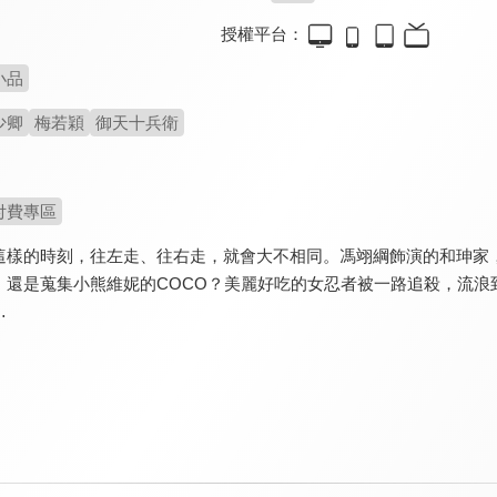
授權平台：
小品
少卿
梅若穎
御天十兵衛
付費專區
這樣的時刻，往左走、往右走，就會大不相同。馮翊綱飾演的和珅家
，還是蒐集小熊維妮的COCO？美麗好吃的女忍者被一路追殺，流浪
…