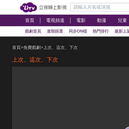
首頁
電視頻道
電影
動漫
兒童
戲劇首頁
進階篩選
同步ON檔
熱門排行
最新上
首頁
>
免費戲劇
>
上次、這次、下次
上次、這次、下次