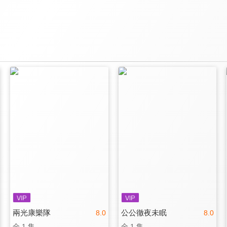
兩光康樂隊
公公徹夜未眠
8.0
8.0
全 1 集
全 1 集