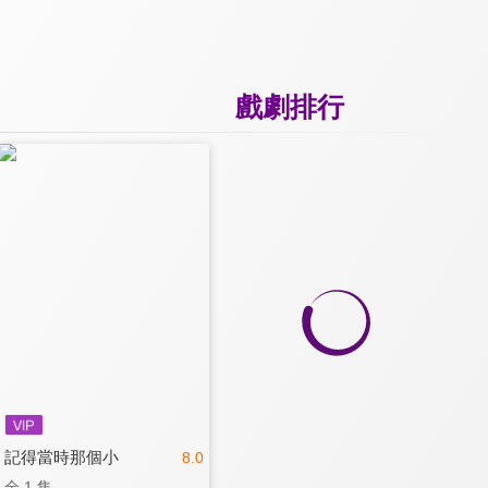
戲劇排行
記得當時那個小
8.0
全 1 集