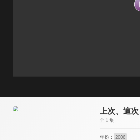
上次、這次
全 1 集
年份：
2006