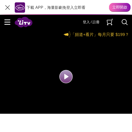
下載 APP，海量影劇免登入立即看
登入 / 註冊
「頻道+看片」每月只要 $199？