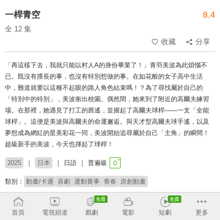
一桿青空
8.4
全 12 集
收藏
分享
「再這樣下去，我就只能以村人A的身份畢業了！」青羽美波為此煩惱不
已。既沒有擅長的事，也沒有特別想做的事。在如花般的女子高中生活
中，難道就要以這種不起眼的路人角色結束嗎！？為了尋找屬於自己的
「特別中的特別」，美波衝出校園。偶然間，她來到了附近的高爾夫練習
場。在那裡，她遇見了打工的茜遙，並握起了高爾夫球桿——一支「全能
球桿」。這便是美波與高爾夫的命運邂逅。與天才型高爾夫球手遙，以及
夢想成為網紅的星美彩花一同，美波開始追尋屬於自己「主角」的瞬間！
超級新手的美波，今天也揮起了球桿！
2025
日本
日語
普遍級
類別：
動畫/卡通
喜劇
運動賽事
青春
原創動畫
製作公司：
Yostar Pictures
首頁
電視頻道
戲劇
電影
短劇
更多
導演：
齊藤健吾