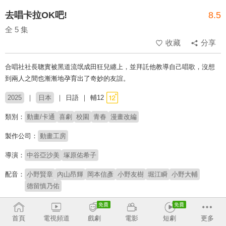
去唱卡拉OK吧!
8.5
全 5 集
收藏
分享
合唱社社長聰實被黑道流氓成田狂兒纏上，並拜託他教導自己唱歌，沒想
到兩人之間也漸漸地孕育出了奇妙的友誼。
2025
日本
日語
輔12
類別：
動畫/卡通
喜劇
校園
青春
漫畫改編
製作公司：
動畫工房
導演：
中谷亞沙美
塚原佑希子
配音：
小野賢章
內山昂輝
岡本信彥
小野友樹
堀江瞬
小野大輔
德留慎乃佑
原著：
和山やま
首頁
電視頻道
戲劇
電影
短劇
更多
※此內容含有：
菸酒藥物
、
暴力血腥