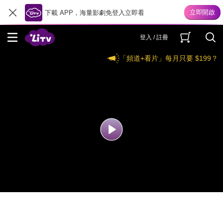
下載 APP，海量影劇免登入立即看
登入 / 註冊
「頻道+看片」每月只要 $199？