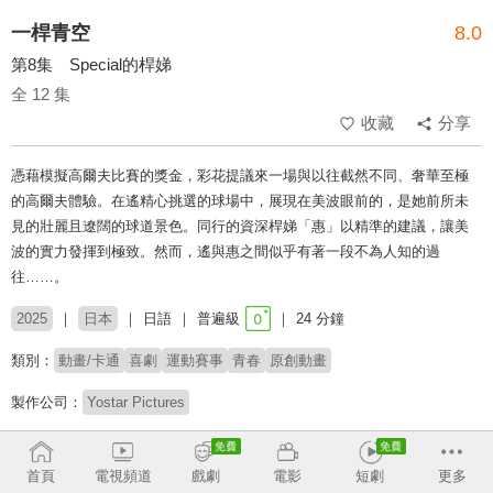
一桿青空
8.0
第8集 Special的桿娣
全 12 集
收藏
分享
憑藉模擬高爾夫比賽的獎金，彩花提議來一場與以往截然不同、奢華至極
的高爾夫體驗。在遙精心挑選的球場中，展現在美波眼前的，是她前所未
見的壯麗且遼闊的球道景色。同行的資深桿娣「惠」以精準的建議，讓美
波的實力發揮到極致。然而，遙與惠之間似乎有著一段不為人知的過
往……。
2025
日本
日語
普遍級
24 分鐘
類別：
動畫/卡通
喜劇
運動賽事
青春
原創動畫
製作公司：
Yostar Pictures
導演：
齊藤健吾
首頁
電視頻道
戲劇
電影
短劇
更多
配音：
高木美佑
天海由梨奈
後藤彩佐
花守由美里
井上和彥
堀內賢雄