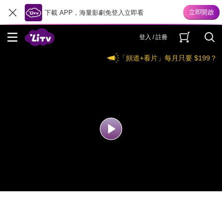
下載 APP，海量影劇免登入立即看
登入 / 註冊
「頻道+看片」每月只要 $199？